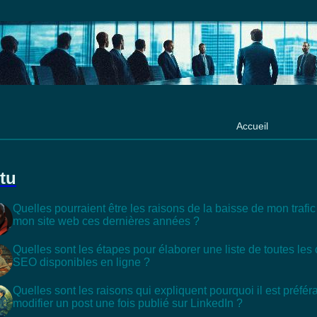
Accueil
tu
Quelles pourraient être les raisons de la baisse de mon trafi
mon site web ces dernières années ?
Quelles sont les étapes pour élaborer une liste de toutes l
SEO disponibles en ligne ?
Quelles sont les raisons qui expliquent pourquoi il est préfé
modifier un post une fois publié sur LinkedIn ?