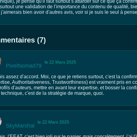
nique), je pense qu'il faut surtout s'attarder sur ce que ça confi
surtout une validation de l'importance du contenu de qualité, bien 
j'aimerais bien avoir d'autres avis, voir si je suis le seul à pense
entaires (7)
le 22 Mars 2025
PixelNomad79
is assez d'accord. Moi, ce que je retiens surtout, c'est la conf
tise, Authoritativeness, Trustworthiness) est vraiment pris en co
rofils d'auteurs, mettre en avant leur expertise, et bosser la con
technique, c'est de la stratégie de marque, quoi.
le 22 Mars 2025
SkyMarshal
s, l'EEAT, c'est bien joli sur le papier, mais concrètement, j'ai