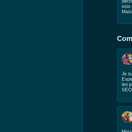
(tech
vois 
Mais 
Comm
Je su
Exper
les p
SEO 
Mouai