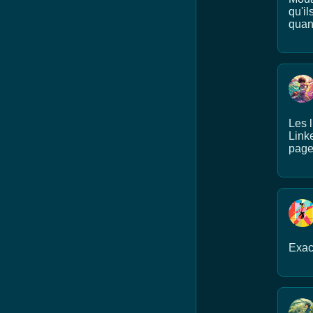
qu'il
quant
Les 
Linke
page,
Exact