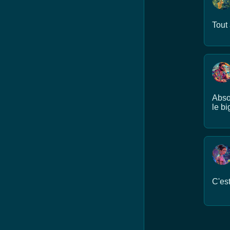
Tout
Abso
le bi
C'est