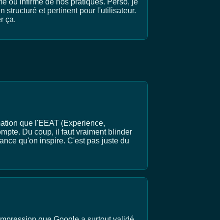
rme ou infirme de nos pratiques. Perso, je
structuré et pertinent pour l'utilisateur.
r ça.
irmation que l'EEAT (Experience,
mpte. Du coup, il faut vraiment blinder
fiance qu'on inspire. C'est pas juste du
 l'impression que Google a surtout validé