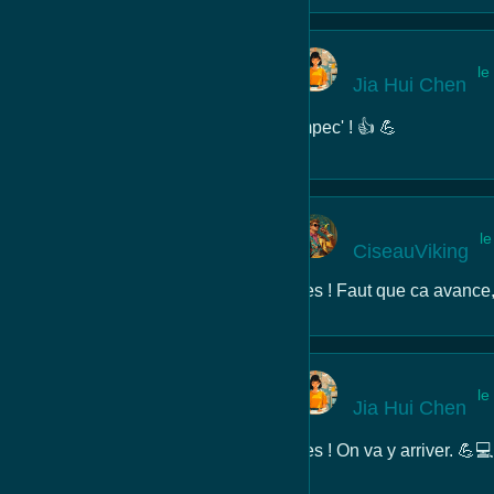
le
Jia Hui Chen
Impec' ! 👍 💪
l
CiseauViking
Yes ! Faut que ca avance,
le
Jia Hui Chen
Yes ! On va y arriver. 💪💻