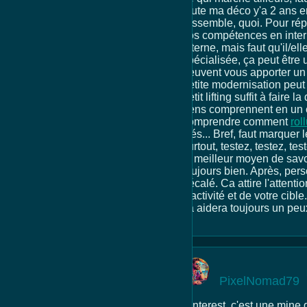
toute ma déco y'a 2 ans en
ressemble, quoi. Pour rép
vos compétences en intern
interne, mais faut qu'il/e
spécialisée, ça peut être 
peuvent vous apporter un 
petite modernisation peut 
petit lifting suffit à faire
gens comprennent en un co
comprendre comment
rol
clés... Bref, faut marquer
surtout, testez, testez, t
le meilleur moyen de savo
toujours bien. Après, perso
décalé. Ca attire l'atten
d'activité et de votre cibl
ca aidera toujours un peux
PixelNomad79
Pinterest, c'est une mine d