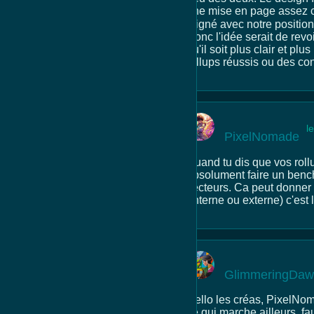
une mise en page assez cl
aligné avec notre position
Donc l'idée serait de revo
qu'il soit plus clair et p
rollups réussis ou des con
l
PixelNomade
Quand tu dis que vos rollu
absolument faire un benc
secteurs. Ca peut donner 
(interne ou externe) c'est
GlimmeringDa
Hello les créas, PixelNom
ce qui marche ailleurs, fa