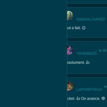
NatureLover82
Tout a fait. 😉
le 2
Verbalia20
Absolument. 👍
l
LePetitPrince
Nickel. 👍 On avance. 🤓