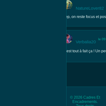
NatureLover82
Yep, on reste focus et posit
le 09
Verbalia20
C'est tout à fait ça ! Un p
© 2026 Cadres Et
Encadrements.
Tous droits