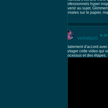
professionnels hyper insp
revenir au sujet, Glimmeri
géniales sur le papier, ma
le 19
Verbalia20
Totalement d'accord avec 
partager cette video qui 
processus et des étapes.