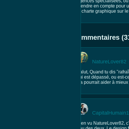
agences spécialisées, ou 
prendre en compte pour un
la charte graphique sur le
Commentaires (3
NatureLover82
Salut, Quand tu dis "rafra
qui est dépassé, ou est-c
Ca pourrait aider à mieux
CapitalHumain
Bien vu NatureLover82, c'e
peu des deux. Le design fa