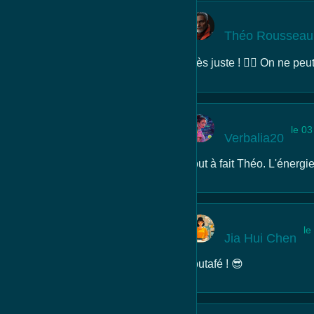
Théo Rousseau
Très juste ! 👍🏻 On ne peu
le 0
Verbalia20
Tout à fait Théo. L'énergi
le
Jia Hui Chen
Toutafé ! 😎