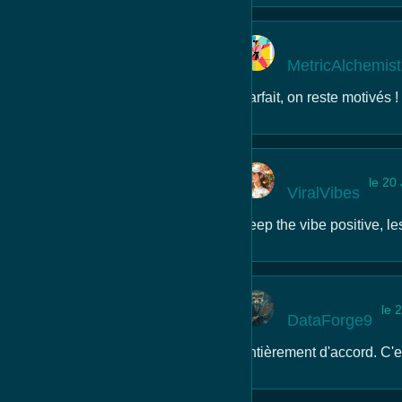
MetricAlchemis
Parfait, on reste motivés !
le 20
ViralVibes
Keep the vibe positive, le
le 
DataForge9
Entièrement d'accord. C'es