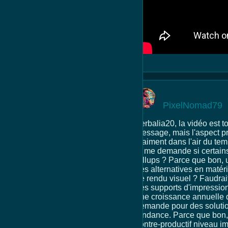
PixelNomad79
Verbalia20, la vidéo est t
message, mais l'aspect prat
vraiment dans l'air du te
je me demande si certains
rollups ? Parce que bon, 
des alternatives en matér
de rendu visuel ? Faudrait
des supports d'impression 
une croissance annuelle d
demande pour des solutions
tendance. Parce que bon, 
contre-productif niveau im