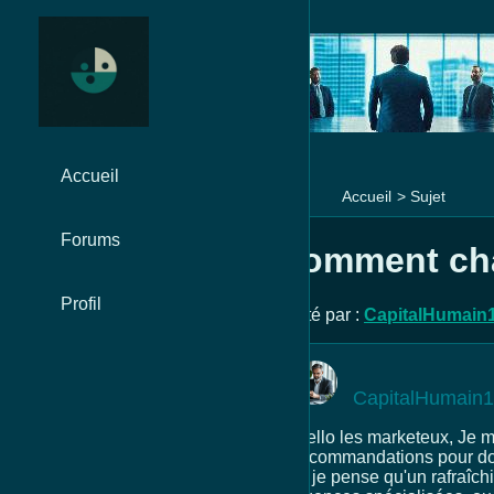
Accueil
Accueil
>
Sujet
Forums
Comment chan
Profil
Posté par :
CapitalHumain
CapitalHumain
Hello les marketeux, Je m
recommandations pour don
et je pense qu'un rafraîc