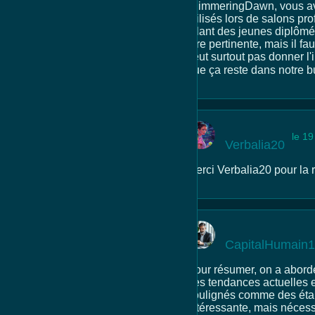
GlimmeringDawn, vous ave
utilisés lors de salons pr
allant des jeunes diplômé
être pertinente, mais il f
veut surtout pas donner 
que ça reste dans notre b
le 19
Verbalia20
Merci Verbalia20 pour la r
CapitalHumain
Pour résumer, on a abordé
des tendances actuelles et 
soulignés comme des éta
intéressante, mais nécessi