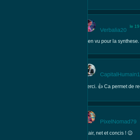
le 19
Verbalia20
Bien vu pour la synthese.
CapitalHumain
Merci. 👍 Ca permet de re
PixelNomad79
Clair, net et concis ! 😉