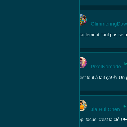
GlimmeringDa
Exactement, faut pas se p
l
PixelNomade
C'est tout à fait ça! 👍 Un
le
Jia Hui Chen
Yep, focus, c'est la clé ! 