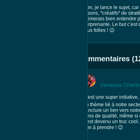
Bon, je lance le sujet, ca
disons, *créatifs* de strat
j'aimerais bien entendre 
surprenante. Le but c'est
plus folles ! 😉
Commentaires (1
Vanessa Charle
C'est une super initiative
un thème lié à notre secteu
d'inclure un lien vers not
liens de qualité, même si 
c'est devenu un truc cool.
bon à prendre ! 😉