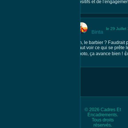
positifs et de l'engageme
le 29 Juille
Binta
Ah, le barbier ? Faudrait 
Faut voir ce qui se prête 
photo, ça avance bien ! 
© 2026 Cadres Et
Encadrements.
Tous droits
réservés.