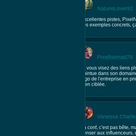
NatureLover82
Excellentes pistes, Pixel
ces exemples concrets, ç
PixelNomad79
Si vous visez des liens p
pointue dans son domaine 
logo de l'entreprise en pr
bien ciblée.
Vanessa Charle
La conf, c'est pas bête, ma
penser aux influenceurs, c