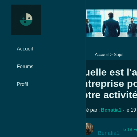
Accueil
Accueil
>
Sujet
Forums
Quelle est l
entreprise p
Profil
votre activit
Posté par :
Benatia1
- le 19
le 19 F
Benatia1