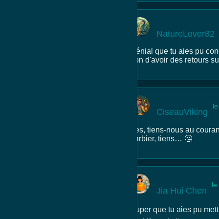
NatureLover82
Génial que tu aies pu conc
bon d'avoir des retours su
l
CiseauViking
Yes, tiens-nous au couran
barbier, tiens… 🤔
le
Jia Hui Chen
Super que tu aies pu mett