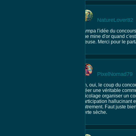
NatureLover82
Sympa l'idée du concours 
une mine d'or quand c'est 
creuse. Merci pour le par
PixelNomad79
Ah, oui, le coup du concou
créer une véritable commu
bricolage organiser un con
participation hallucinant 
autrement. Faut juste bien 
perte sèche.