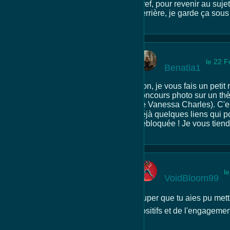
Bref, pour revenir au suje
derrière, je garde ça sous
le 22 F
Benatia1
Bon, je vous fais un petit
concours photo sur un thèm
de Vanessa Charles). C'est
déjà quelques liens qui po
débloquée ! Je vous tiendr
l
VoidBloom99
Super que tu aies pu mett
positifs et de l'engageme