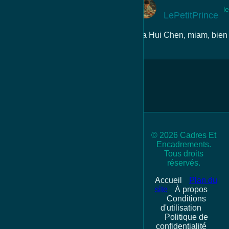
l
LePetitPrince
Jia Hui Chen, miam, bien d
© 2026 Cadres Et
Encadrements.
Tous droits
réservés.
Accueil
Plan du
site
À propos
Conditions
d'utilisation
Politique de
confidentialité