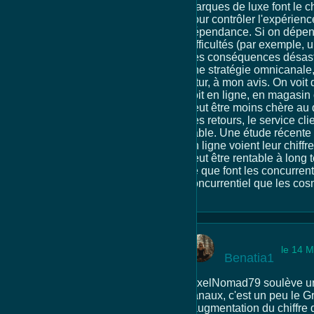
marques de luxe font le c
pour contrôler l'expérience
dépendance. Si on dépend 
difficultés (par exemple,
des conséquences désastreu
une stratégie omnicanale,
futur, à mon avis. On voi
soit en ligne, en magasin 
peut être moins chère au d
des retours, le service cli
fiable. Une étude récente
en ligne voient leur chif
peut être rentable à long t
ce que font les concurrents
concurrentiel que les cos
le 14 M
Benatia1
PixelNomad79 soulève un p
canaux, c'est un peu le Gr
l'augmentation du chiffre 