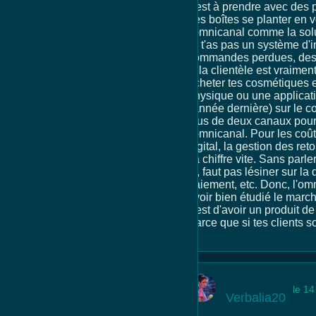
c'est à prendre avec des p
des boîtes se planter en v
l'omnicanal comme la solu
Si t'as pas un système d'i
commandes perdues, des cl
si la clientèle est vraim
acheter tes cosmétiques en
physique ou une applicati
l'année dernière) sur le
plus de deux canaux pour
l'omnicanal. Pour les coût
digital, la gestion des re
ça chiffre vite. Sans parl
là, faut pas lésiner sur l
paiement, etc. Donc, l'omn
avoir bien étudié le marché
c'est d'avoir un produit de
Parce que si tes clients s
le 1
Verbalia20