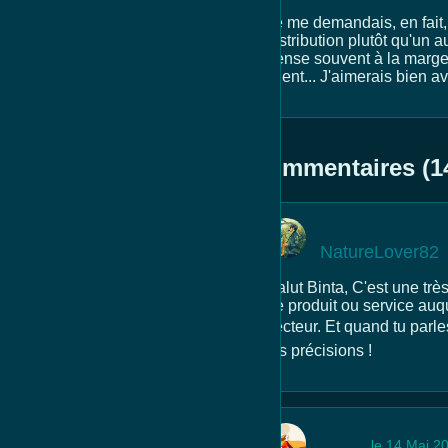
Je me demandais, en fait, 
distribution plutôt qu'un
pense souvent à la marge 
client... J'aimerais bien a
Commentaires (1
NatureLover82
Salut Binta, C'est une tr
de produit ou service auq
secteur. Et quand tu parle
les précisions !
le 14 Mai 2