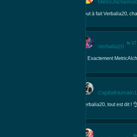
MetricAlchemis
Tout à fait Verbalia20, ch
le 17
Verbalia20
👌 Exactement MetricAlchem
CapitalHumain
Verbalia20, tout est dit ! 
l