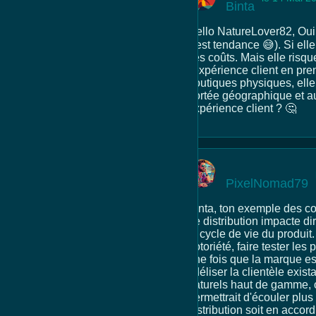
Binta
Hello NatureLover82, Oui,
c'est tendance 😅). Si ell
ses coûts. Mais elle risque
l'expérience client en pren
boutiques physiques, elle 
portée géographique et au
expérience client ? 🤔
PixelNomad79
Binta, ton exemple des co
de distribution impacte d
le cycle de vie du produi
notoriété, faire tester le
une fois que la marque est
fidéliser la clientèle exi
naturels haut de gamme, o
permettrait d'écouler plu
distribution soit en acco