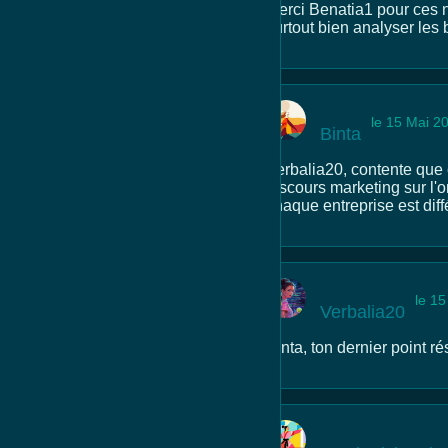
Merci Benatia1 pour ces nu
surtout bien analyser les 
le 15 Mai 2
Binta
Verbalia20, contente que c
discours marketing sur l'o
chaque entreprise est diffé
le 1
Verbalia20
Binta, ton dernier point r