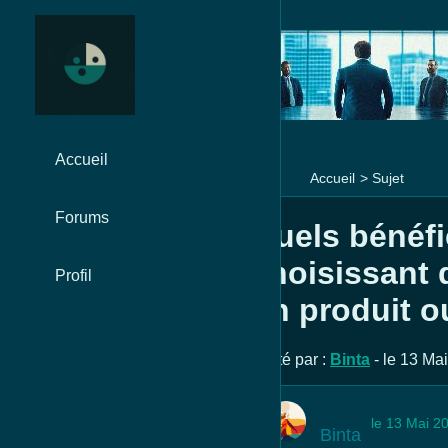
Accueil
Accueil
>
Sujet
Forums
Quels bénéfi
choisissant 
Profil
un produit o
Posté par :
Binta
- le 13 Ma
le 13 Mai 2
Binta