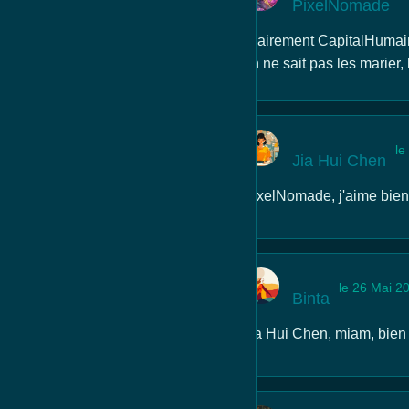
PixelNomade
Clairement CapitalHumain1
on ne sait pas les marier, 
le
Jia Hui Chen
PixelNomade, j'aime bien t
le 26 Mai 2
Binta
Jia Hui Chen, miam, bien d