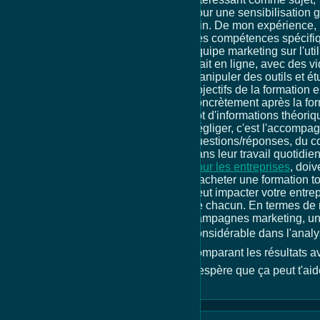
pour une sensibilisation g
loin. De mon expérience, l
des compétences spécifiqu
équipe marketing sur l'uti
était en ligne, avec des v
manipuler des outils et ét
objectifs de la formation
concrètement après la for
flot d'informations théori
négliger, c'est l'accompag
questions/réponses, du c
dans leur travail quotidie
pour les entreprises
, doi
d'acheter une formation to
peut impacter votre entrep
de chacun. En termes de r
campagnes marketing, une 
considérable dans l'analy
comparant les résultats av
J'espère que ça peut t'aid