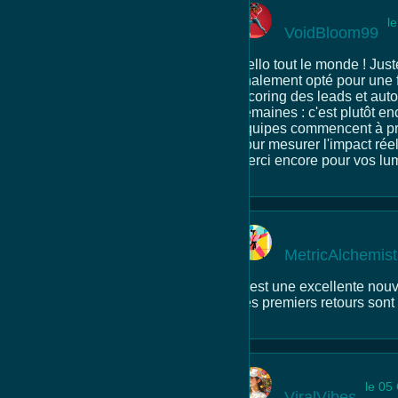
l
VoidBloom99
Hello tout le monde ! Just
finalement opté pour une 
(scoring des leads et aut
semaines : c'est plutôt e
équipes commencent à pren
pour mesurer l'impact réel 
Merci encore pour vos lum
MetricAlchemis
C'est une excellente nouv
ces premiers retours son
le 05
ViralVibes