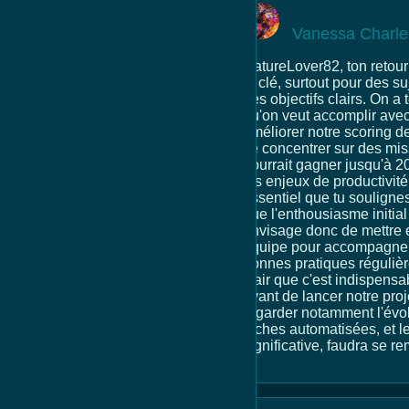
Vanessa Charle
NatureLover82, ton retour 
la clé, surtout pour des su
des objectifs clairs. On a
qu'on veut accomplir ave
améliorer notre scoring d
se concentrer sur des miss
pourrait gagner jusqu'à 2
les enjeux de productivit
essentiel que tu soulignes
que l'enthousiasme initial
envisage donc de mettre 
équipe pour accompagner 
bonnes pratiques régulièr
clair que c'est indispens
avant de lancer notre proje
regarder notamment l'évol
tâches automatisées, et le
significative, faudra se r