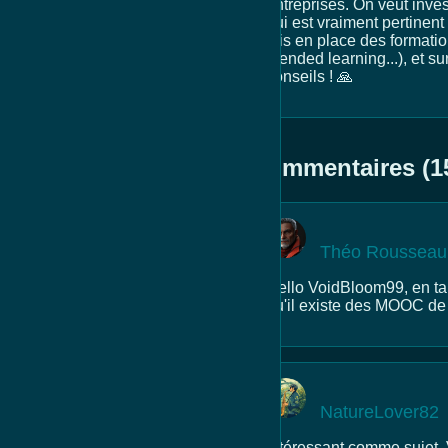
entreprises. On veut inves
qui est vraiment pertinent
mis en place des formatio
blended learning...), et s
conseils ! 🙏
Commentaires (1
Théo Rousseau
Hello VoidBloom99, en tan
qu'il existe des MOOC de q
NatureLover82
Intéressant comme sujet,