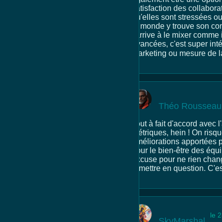
satisfaction des collabora
qu'elles sont stressées ou
le monde y trouve son co
j'arrive à le mixer comme i
avancées, c'est super int
marketing ou mesure de la 
Théo Rousseau
Tout à fait d'accord avec
métriques, hein ! On risq
améliorations apportées pa
pour le bien-être des équ
excuse pour ne rien change
remettre en question. C'es
le 
SkyMarshal