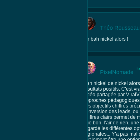
Théo Rousseau
Ah bah nickel alors !
l
PixelNomade
Bah nickel de nickel alor
résultats positifs. C'est 
vidéo partagée par ViralV
approches pédagogiques. 
des objectifs chiffrés pr
conversion des leads, ou
chiffres clairs permet de m
que bon, l'air de rien, un
regardé les différentes o
régionales... Y'a pas mal 
également être une optio