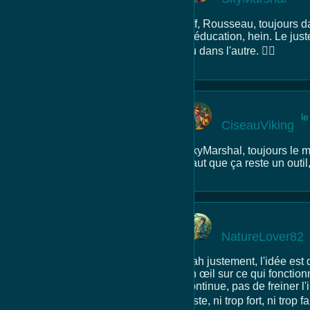
Pff, Rousseau, toujours d
rééducation, hein. Le just
ou dans l'autre. 🤷‍♂️
l
CiseauViking
SkyMarshal, toujours le mo
Faut que ça reste un outil
NatureLover82
Bah justement, l'idée est
un œil sur ce qui fonctio
continue, pas de freiner 
juste, ni trop fort, ni trop f