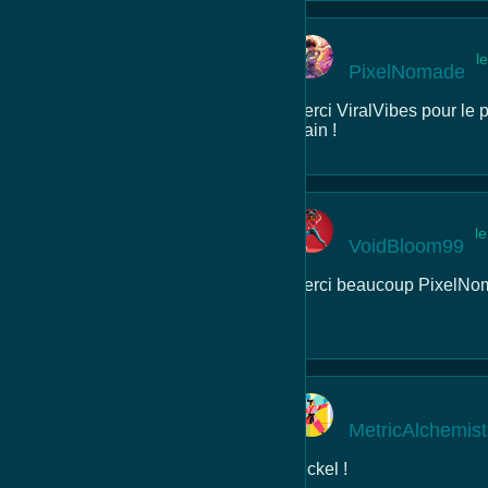
l
PixelNomade
Merci ViralVibes pour le 
main !
l
VoidBloom99
Merci beaucoup PixelNomad
👍
MetricAlchemis
Nickel !