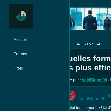
Accueil
Accueil
>
Sujet
Forums
Quelles forma
les plus effi
Profil
Posté par :
VoidBloom99
- 
l
VoidBloom99
Salut tout le monde ! 😊 J