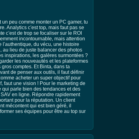
'est un peu comme monter un PC gamer, tu
e. Analytics c'est top, mais faut pas se
te c'est de trop se focaliser sur le ROI
idemment incontournable, mais attention
l'authentique, du vécu, une histoire
, au lieu de juste balancer des photos
s inspirations, les galères surmontées ?
 regarder les nouveautés et les plateformes
s gros comptes. Et Binta, dans ta
ant de penser aux outils, il faut définir
 comme acheter un super objectif pour
, faut une vision ! Pour le marketing de
qui parle bien des tendances et des
 du SAV en ligne. Répondre rapidement
rtant pour la réputation. Un client
ent mécontent qui est bien géré, il
 former ses équipes pour être au top sur