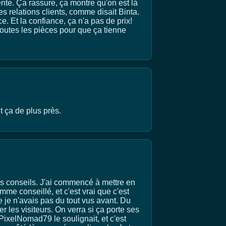
te. Ça rassure, ça montre qu'on est là
s relations clients, comme disait Binta.
. Et la confiance, ça n'a pas de prix!
outes les pièces pour que ça tienne
ut ça de plus près.
vos conseils. J'ai commencé à mettre en
e conseillé, et c'est vrai que c'est
ue je n'avais pas du tout vus avant. Du
r les visiteurs. On verra si ça porte ses
 PixelNomad79 le soulignait, et c'est