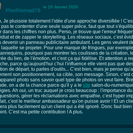
le 19 Janvier 2026
PixelNomad79
o, Je plussoie totalement l'idée d'une approche diversifiée ! C
pas te contenter d'une seule super pièce, faut que tout s'équilibr
 dans les chiffres non plus. Perso, je trouve que l'erreur fréquen
diat et de zapper le storytelling. Les réseaux sociaux, c'est év
s devenir un panneau publicitaire ambulant. Les gens veulent de 
 laquelle se projeter. Pour une marque de fringues, par exemple
annequins, pourquoi pas montrer les coulisses de la création, le
ée du lien, de l'émotion, et c'est ça qui fidélise. Et attention a
che, parce qu'aujourd'hui c'hui l'influence elle vient pas que de
ion de départ, tu parles d'outils... C'est bien, mais je pense qu'av
rement son positionnement, sa cible, son message. Sinon, c'est
ppareil photo sans savoir quel type de photos on veut faire. Bref
de, on a de la chance parce qu'il y a le
site
salon-du-numerique 
tégies. Ah oui, un truc auquel je crois beaucoup : l'importance
uestions, gérer les réclamations avec empathie, c'est hyper impo
fait, c'est le meilleur ambassadeur qu'on puisse avoir ! Et un cli
era plus facilement qu'un client qui a été ignoré. Donc faut bien
int. C'est ma petite contribution ! A plus.