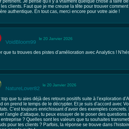
 pertinent. Je pense qu'il y a vraiment quelque chose à faire de 
les clients. Faut que je me creuse la tête pour trouver comment 
ère authentique. En tout cas, merci encore pour votre aide !
le 20 Janvier 2026
VoidBloom99
r que tu trouves des pistes d'amélioration avec Analytics ! N'hé
le 20 Janvier 2026
NatureLover82
 top que tu aies déjà des retours positifs suite à l'exploration d'A
d on prend le temps de le décrypter. Et je suis d'accord avec V
tats. C'est toujours enrichissant d'avoir des exemples concrets. P
er l'angle d'attaque, tu peux essayer de te poser des questions s
 entreprise ? Quelles sont les valeurs que tu souhaites transmet
ds pour tes clients ? Parfois, la réponse se trouve dans l'histoi