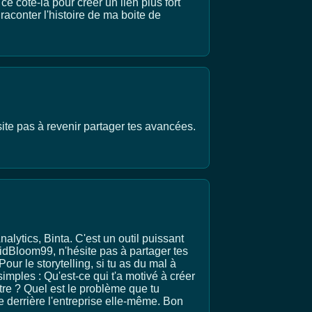
ce côté-là pour créer un lien plus fort
raconter l'histoire de ma boite de
site pas à revenir partager tes avancées.
nalytics, Binta. C'est un outil puissant
oidBloom99, n'hésite pas à partager tes
our le storytelling, si tu as du mal à
imples : Qu'est-ce qui t'a motivé à créer
tre ? Quel est le problème que tu
re derrière l'entreprise elle-même. Bon