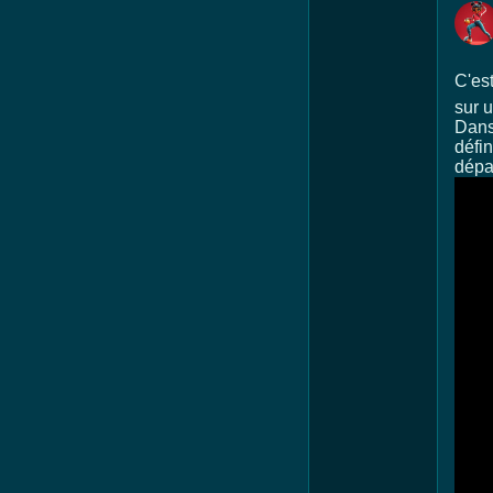
C'est
sur u
Dans
défin
dépar