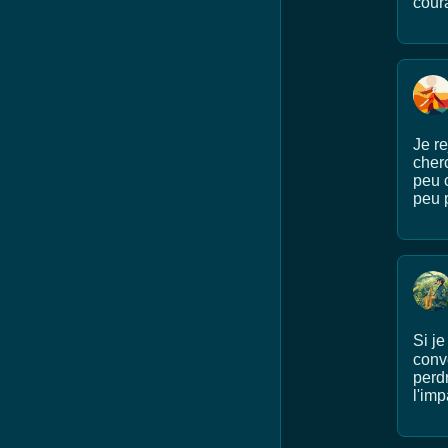
coura
Je re
cherc
peu c
peu 
Si je
conv
perdr
l'imp