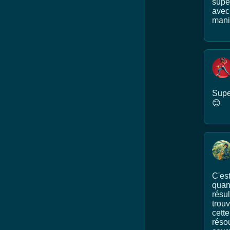
super
avec 
mani
Supe
😊
C'est
quan
résul
trouv
cette
résou