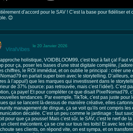
tièrement d'accord pour le SAV ! C'est la base pour fidéliser et 
ble. 😊
le 20 Janvier 2026
ViralVibes
'approche holistique, VOIDBLOOM99, c'est tout à fait ça! Faut voi
op pour ça, poser les bases d'une strat digitale complète, j'adore
es chiffres, le ROI immédiat, et on oublie le principal : créer u
Nomad79 en parlait super bien avec le storytelling. D'ailleurs, e
fres à l'appui!) que les marques qui investissent dans le storytell
ieur de 37% (source: pas retrouvée, mais c'est l'idée!). C'est p
tion, ça paye! Et pour compléter ce que disait PixelNomad79, c'e
nouvelles tendances. Par exemple, TikTok, c'est pas juste pour 
ues qui se lancent là-dessus de manière créative, elles cartonn
unity management de dingue, ça se voit qu'ils ont compris les c
unication décalée. C'est un peu comme le jardinage : faut savo
it pour que ça pousse! Mais c'est sûr, le SAV, c'est le nerf de la
un client mécontent, ça se crie sur tous les toits! Et avec les ré
choute ses clients, on répond vite, on est sympa, et on transfor