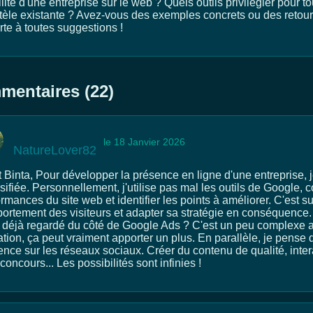
ilité d'une entreprise sur le web ? Quels outils privilégier pour to
ntèle existante ? Avez-vous des exemples concrets ou des retour
rte à toutes suggestions !
entaires (22)
le 18 Janvier 2026
NatureLover82
t Binta, Pour développer la présence en ligne d'une entreprise, 
sifiée. Personnellement, j'utilise pas mal les outils de Google,
rmances du site web et identifier les points à améliorer. C'est s
ortement des visiteurs et adapter sa stratégie en conséquence. 
 déjà regardé du côté de Google Ads ? C'est un peu complexe 
tion, ça peut vraiment apporter un plus. En parallèle, je pense q
ence sur les réseaux sociaux. Créer du contenu de qualité, int
concours... Les possibilités sont infinies !