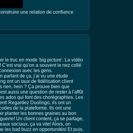
construire une relation de confiance
r le truc en mode 'big picture'. La vidéo
! C'est vrai qu'on a souvent le nez collé
ne connexion avec les gens.
n parlant de ça, j'ai vu une étude
ing ont un taux de fidélisation client
as rien, hein ? Ça prouve bien que
st aussi une question de rester à l'affût
les ados qui font des chorégraphies. Les
ent! Regardez Duolingo, ils ont un
odes de la plateforme. Ils ont une
ir planter les bonnes graines au bon
 guerre! Un client content, ça se partage,
seaux sociaux, ça va vite! Alors, on
me les bad buzz en opportunités! Et puis,