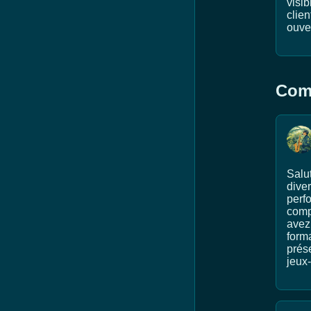
visib
clie
ouve
Comm
Salu
diver
perfo
comp
avez
forma
prés
jeux-