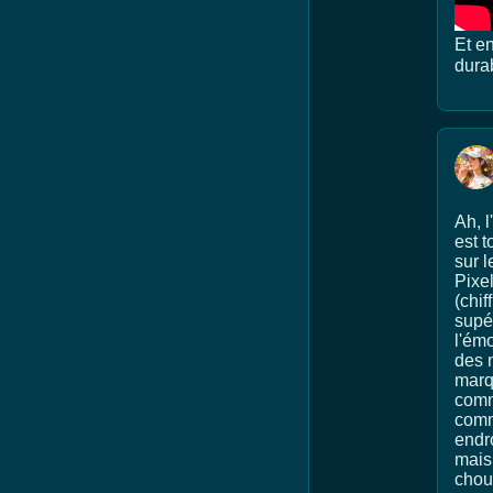
Et en
dura
Ah, l
est t
sur l
Pixel
(chif
supér
l'émo
des 
marq
comm
comm
endro
mais 
chou