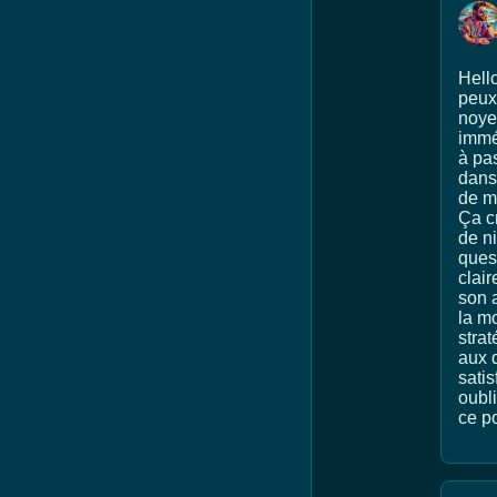
Hell
peux 
noyer
immé
à pa
dans
de m
Ça cr
de ni
quest
clai
son a
la mo
stra
aux q
satis
oubli
ce po