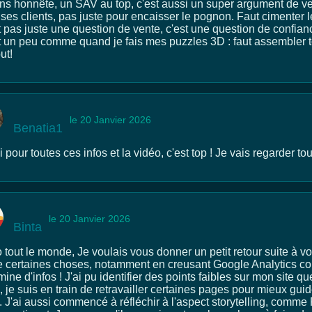
ns honnête, un SAV au top, c'est aussi un super argument de ven
ses clients, pas juste pour encaisser le pognon. Faut cimenter le
 pas juste une question de vente, c'est une question de confiance
t un peu comme quand je fais mes puzzles 3D : faut assembler t
ut!
le 20 Janvier 2026
Benatia1
 pour toutes ces infos et la vidéo, c'est top ! Je vais regarder to
le 20 Janvier 2026
Binta
o tout le monde, Je voulais vous donner un petit retour suite à 
e certaines choses, notamment en creusant Google Analytics comm
ine d'infos ! J'ai pu identifier des points faibles sur mon site q
 je suis en train de retravailler certaines pages pour mieux guide
s. J'ai aussi commencé à réfléchir à l'aspect storytelling, comme