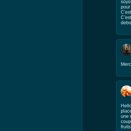
soyo
pour 
C'est
C'es
debo
Merci
Hell
plac
une m
coup,
fruit