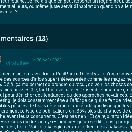
 leur routine. Je me dis que ça peut apporter un regard neuf, de
ment ailleurs, ou même juste servir d'inspiration quand on a le 
seiller ?
entaires (13)
le 30 Août 2025
ViralVibes
ment d'accord avec toi, LePetitPrince ! C'est vrai qu'on a souve
ie des sources d'infos super intéressantes comme les magazines.
ité. Déjà, ça me permet de prendre du recul, de voir les choses
is mes puzzles 3D, faut bien visualiser l'ensemble pour que ça m
out pour dénicher des tendances ou des approches novatrices. E
ting, je dois constamment être à l'affût de ce qui se fait de mi
ables pépites. Je lisais récemment une étude qui disait que les 
lièrement ce type de publications ont 35% plus de chances de 
é avant leurs concurrents. C'est pas rien ! Et ça rejoint ton idée
ss stories ou des analyses pointues qu'on se dit 'tiens, pourquoi
ectures, hein. Moi, je privilégie ceux qui offrent des analyses 