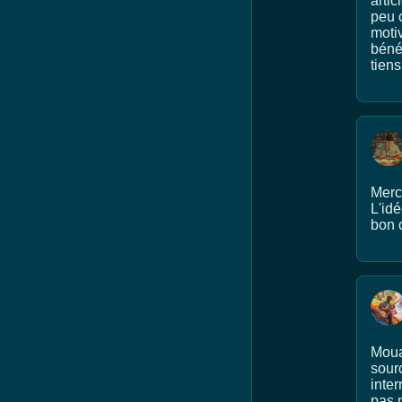
artic
peu 
moti
béné
tien
Merc
L'id
bon c
Moua
sourc
inter
pas n