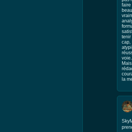
faire
beau
vraim
anal
forma
satis
tenir
cap,
atypi
réus
voie
Mais 
rédac
coura
la me
SkyMa
pren