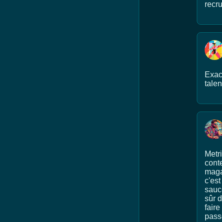
recr
Exac
tale
Metri
conte
magaz
c'es
sauce
sûr d
faire
pass