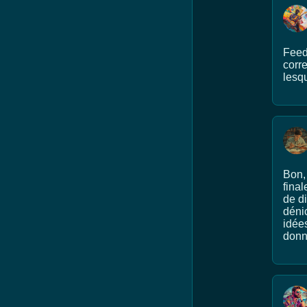
Feedl
corr
lesqu
Bon, 
fina
de di
déni
idée
donn