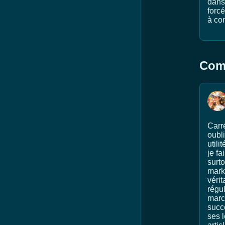
dans
forcé
à con
Comm
Carré
oubl
util
je fa
surt
marke
vérit
régu
march
succe
ses l