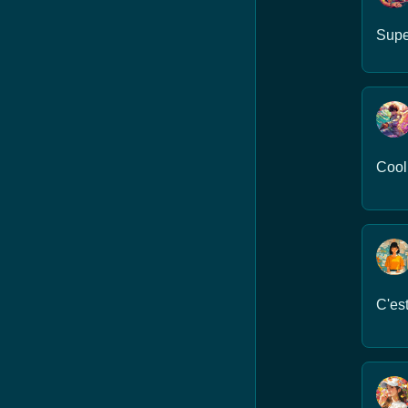
Supe
Cool
C'est