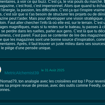
ntaires, à voir ce qui buzz. C'est ça, le vrai pouls du marché. E
agazine, c'est froid, c'est impersonnel. Alors que quand tu éch
l'énergie, la passion, les difficultés. C'est ça qui t'inspire vraime
, c'est sûr que si t'as besoin de structurer tes projets ou de dén
ine peut t'aider. Mais pour développer une vision stratégique, p
loin. Faut aller chercher l'info là où elle est, sur le terrain. C'e
ages magnifiques, mais si tu restes sur le bateau, tu passes à c
, se perdre dans les ruelles, parler aux gens. C'est là que tu dé
siness, c'est pareil. Faut pas se contenter de lire des magazines,
e que les magazines sont une bonne source d'inspiration, comme 
ntaires. Après, il faut trouver un juste milieu dans ses sources
 le piège d'une pensée unique.
le 31 Août 2025
MetricAlchemist39
Nomad79, ton analogie avec les croisières est top ! Pour revenir
aire sa propre revue de presse, avec des outils comme Feedly, o
onnes.