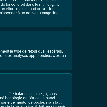
ts reconnus. Un bon magazine, c'est un
e foncer droit dans le mur, et ça te
un effort, mais quand on voit les
ais m'abonner à un nouveau magazine
ment le type de retour que j'espérais.
tion des analyses approfondies, c'est un
un chiffre balancé comme ça, sans
méthodologie de l'étude, le panel
s parle de mentor de poche, mais faut
n chef d'entreprise, il doit aussi savoir