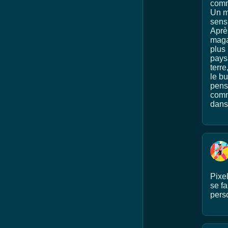
comme
Un m
sens 
Après
magaz
plus 
pays
terre
le bu
pens
comme
dans
Pixel
se f
pers