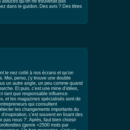
s astuces qu'on ne trouverait pas
nez dans le guidon. Des avis ? Des titres
nt le nez collé à nos écrans et qu'on
 Moi, perso, j'y trouve une double
 sous un autre angle, un peu comme quand
arche. Et puis, c'est une mine d'idées,
n tant que responsable influence
eux, et les magazines spécialisés sont de
entrepreneurs qui consultent
détecter les changements importants du
 d'inspiration, c'est souvent en lisant des
 pas nous ?'. Après, faut bien choisir
approfondies (genre +2500 mots par