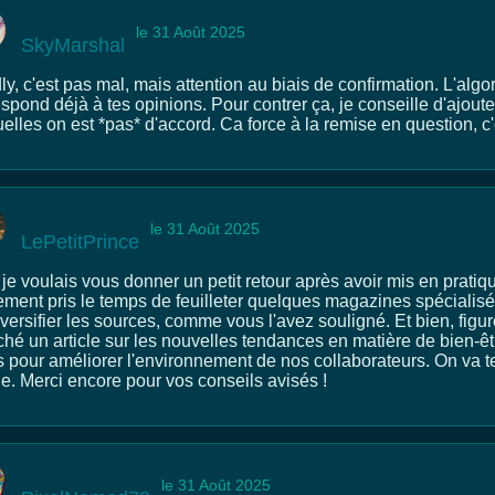
le 31 Août 2025
SkyMarshal
y, c'est pas mal, mais attention au biais de confirmation. L'algo
espond déjà à tes opinions. Pour contrer ça, je conseille d'ajo
elles on est *pas* d'accord. Ca force à la remise en question, c'
le 31 Août 2025
LePetitPrince
je voulais vous donner un petit retour après avoir mis en pratiqu
lement pris le temps de feuilleter quelques magazines spécialisé
versifier les sources, comme vous l'avez souligné. Et bien, figure
ché un article sur les nouvelles tendances en matière de bien-ê
s pour améliorer l'environnement de nos collaborateurs. On va te
e. Merci encore pour vos conseils avisés !
le 31 Août 2025