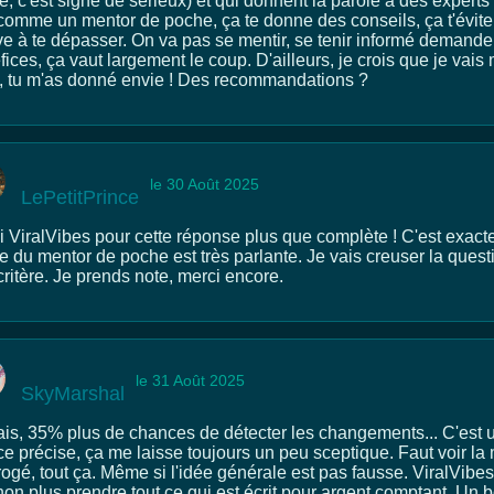
le, c'est signe de sérieux) et qui donnent la parole à des exper
comme un mentor de poche, ça te donne des conseils, ça t'évite d
ve à te dépasser. On va pas se mentir, se tenir informé demande 
fices, ça vaut largement le coup. D'ailleurs, je crois que je v
s, tu m'as donné envie ! Des recommandations ?
le 30 Août 2025
LePetitPrince
i ViralVibes pour cette réponse plus que complète ! C'est exacte
ée du mentor de poche est très parlante. Je vais creuser la ques
ritère. Je prends note, merci encore.
le 31 Août 2025
SkyMarshal
is, 35% plus de chances de détecter les changements... C'est 
e précise, ça me laisse toujours un peu sceptique. Faut voir la 
rogé, tout ça. Même si l'idée générale est pas fausse. ViralVibe
on plus prendre tout ce qui est écrit pour argent comptant. Un bo