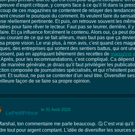
 preuve d'esprit critique, y compris face à ce qu'il lit dans la pr
coup de ces magazines se contentent de relayer des tendances
ent creuser le pourquoi du comment. Ils veulent faire du sensation
yse réellement pertinente. Et puis, on retrouve souvent les même
tées pour faire rêver le lecteur. Faut pas se leurrer, derrière, 
faire. Et ça influence forcément le contenu. Alors oui, ça peut 
 au courant de ce qui se fait ailleurs, mais faut pas que ça dev
 sa propre vision. Le vrai plus, à mon avis, c'est quand ces ma
ques, des entreprises qui sortent des sentiers battus, qui ont une
sissent, pas en appliquant bêtement des recettes de
magazine e
. Après, pour les recommandations, c'est compliqué. Ca dépend de
de manière générale, je dirais qu'il faut privilégier les publicat
tion composée de journalistes spécialisés, et qui n'hésitent pas
nt. Et surtout, ne pas se contenter d'un seul titre. Diversifier ses
illeure façon de se faire sa propre opinion.
le 31 Août 2025
LePetitPrince
rshal, ton commentaire me parle beaucoup. 🤔 C'est vrai qu'il fa
dre tout pour argent comptant. L'idée de diversifier les sources