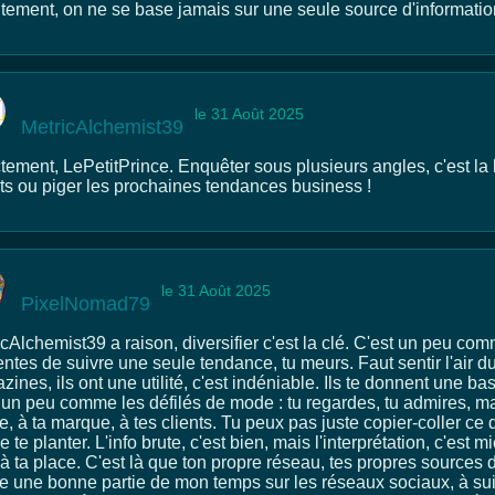
utement, on ne se base jamais sur une seule source d'informatio
le 31 Août 2025
MetricAlchemist39
tement, LePetitPrince. Enquêter sous plusieurs angles, c'est la
nts ou piger les prochaines tendances business !
le 31 Août 2025
PixelNomad79
cAlchemist39 a raison, diversifier c'est la clé. C'est un peu co
ntes de suivre une seule tendance, tu meurs. Faut sentir l'air d
ines, ils ont une utilité, c'est indéniable. Ils te donnent une b
t un peu comme les défilés de mode : tu regardes, tu admires, ma
, à ta marque, à tes clients. Tu peux pas juste copier-coller ce 
e te planter. L'info brute, c'est bien, mais l'interprétation, c'es
 à ta place. C'est là que ton propre réseau, tes propres sources d
e une bonne partie de mon temps sur les réseaux sociaux, à suiv