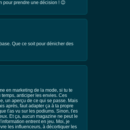
n pour prendre une décision ! 😉
 base. Que ce soit pour dénicher des
mme en marketing de la mode, si tu te
u temps, anticiper les envies. Ces
ase, un aperçu de ce qui se passe. Mais
is après, faut adapter ça à ta propre
que t'as vu sur les podiums. Sinon, t'es
t mieux. Et ça, aucun magazine ne peut le
'information entrent en jeu. Moi, je
re les influenceurs, à décortiquer les